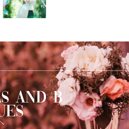
S AND B
UES
へ